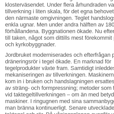
klosterväsendet. Under flera århundraden va
tillverkning i liten skala, för det egna behovet 
den närmaste omgivningen. Teglet handslog
enkla ugnar. Men under andra hälften av 180
förhållandena. Byggnationen ökade. Nu efte
till taken, något som dittills mest förekommi
och kyrkobyggnader.
Jordbruket moderniserades och efterfrågan 
dräneringsrör i tegel ökade. En marknad för
tegelprodukter växte fram. Samtidigt inledde
mekaniseringen av tillverkningen. Maskiner
kom in i bruken och handslagningen ersatte
av sträng- och formpressning; metoder som 
vid taktegeltillverkningen – om än med bety
maskiner. I ringugnen med sina sammanbyg
man bränna kontinuerligt. Senare utvecklad