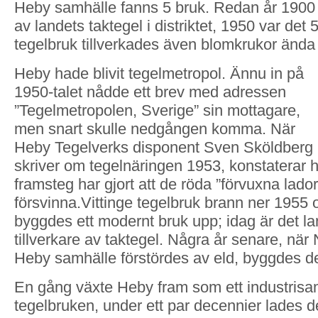
Heby samhälle fanns 5 bruk. Redan år 1900 
av landets taktegel i distriktet, 1950 var det 
tegelbruk tillverkades även blomkrukor ända 
Heby hade blivit tegelmetropol. Ännu in på
1950-talet nådde ett brev med adressen
”Tegelmetropolen, Sverige” sin mottagare,
men snart skulle nedgången komma. När
Heby Tegelverks disponent Sven Sköldberg
skriver om tegelnäringen 1953, konstaterar h
framsteg har gjort att de röda ”förvuxna lad
försvinna.Vittinge tegelbruk brann ner 1955 o
byggdes ett modernt bruk upp; idag är det l
tillverkare av taktegel. Några år senare, när 
Heby samhälle förstördes av eld, byggdes de
En gång växte Heby fram som ett industrisa
tegelbruken, under ett par decennier lades de