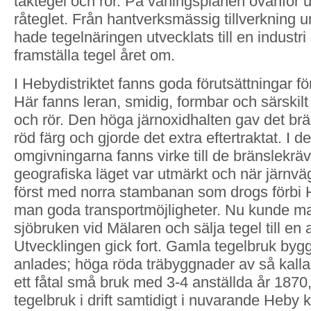
taktegel och rör. På våningsplanen ovanför 
råteglet. Från hantverksmässig tillverkning 
hade tegelnäringen utvecklats till en indust
framställa tegel året om.
I Hebydistriktet fanns goda förutsättningar för
Här fanns leran, smidig, formbar och särskilt l
och rör. Den höga järnoxidhalten gav det brä
röd färg och gjorde det extra eftertraktat. I d
omgivningarna fanns virke till de bränslekr
geografiska läget var utmärkt och när järnvä
först med norra stambanan som drogs förbi H
man goda transportmöjligheter. Nu kunde m
sjöbruken vid Mälaren och sälja tegel till en 
Utvecklingen gick fort. Gamla tegelbruk byg
anlades; höga röda träbyggnader av så kall
ett fåtal små bruk med 3-4 anställda år 1870,
tegelbruk i drift samtidigt i nuvarande Heby